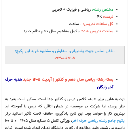
مختص رشته:
ریاضی و فیزیک + تجربی
فرمت:
4K
کل ساعات تدریس:
- ساعت
مباحث تدریس شده:
مکمل مفاهیم سال دهم نظام جدید
-تلفن تماس جهت پشتیبانی، سفارش و مشاوره خرید این پکیج:
09300165115
بسته رشته ریاضی سال دهم و کنکور | آپدیت 1405 جدید
هدیه حرف
آخر رایگان
توصیه هایی برای همه، کلاس درس و کنکور جدا است. ممکن است بعید به
فیزیک یازدهم حرف آخر | آخرین آپدیت 1405 جدید
نظر برسد، اما شرکت در موسسه در همان اتاقی که درس را آموخته اید
بهترین کار را خواهد بود. این تابع یادگیری، حافظه تحت تأثیر اساتید برتر
947,000
تومان
پکیج جامع رشته ریاضی حرف آخر
، ویژگی کامل 5 ستاره سال 1405 - 0 تا 100
نامیده می شود. طبق مطالعه ای که در دانشگاه تهران انجام شده است ثبات