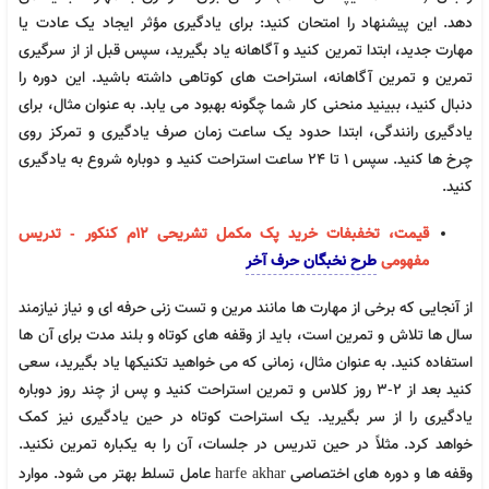
دهد. این پیشنهاد را امتحان کنید: برای یادگیری مؤثر ایجاد یک عادت یا
مهارت جدید، ابتدا تمرین کنید و آگاهانه یاد بگیرید، سپس قبل از از سرگیری
تمرین و تمرین آگاهانه، استراحت های کوتاهی داشته باشید. این دوره را
دنبال کنید، ببینید منحنی کار شما چگونه بهبود می یابد. به عنوان مثال، برای
یادگیری رانندگی، ابتدا حدود یک ساعت زمان صرف یادگیری و تمرکز روی
چرخ ها کنید. سپس 1 تا 24 ساعت استراحت کنید و دوباره شروع به یادگیری
کنید.
قیمت، تخفبفات خرید پک مکمل تشریحی 12م کنکور - تدریس
فیزیک دوازدهم حرف آخر تشریحی | پنج ستاره 1405
مفهومی
طرح نخبگان حرف آخر
877,000
تومان
نسخه اصلی
از آنجایی که برخی از مهارت ها مانند مرین و تست زنی حرفه ای و نیاز نیازمند
سال ها تلاش و تمرین است، باید از وقفه های کوتاه و بلند مدت برای آن ها
استفاده کنید. به عنوان مثال، زمانی که می خواهید تکنیکها یاد بگیرید، سعی
کنید بعد از 2-3 روز کلاس و تمرین استراحت کنید و پس از چند روز دوباره
یادگیری را از سر بگیرید. یک استراحت کوتاه در حین یادگیری نیز کمک
خواهد کرد. مثلاً در حین تدریس در جلسات، آن را به یکباره تمرین نکنید.
وقفه ها و دوره های اختصاصی
عامل تسلط بهتر می شود. موارد
harfe akhar