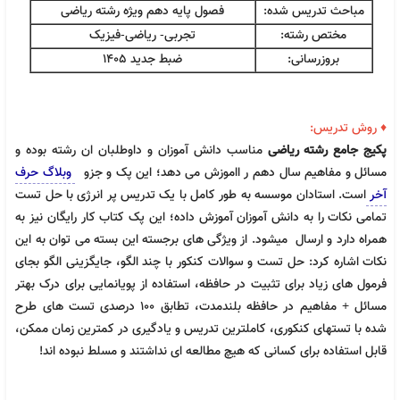
مباحث تدریس شده:
فصول پایه دهم ویژه رشته ریاضی
مختص رشته:
تجربی- ریاضی-فیزیک
بروزرسانی:
ضبط جدید 1405
♦ روش تدریس:
پکیج جامع رشته ریاضی
مناسب دانش آموزان و داوطلبان ان رشته بوده و
مسائل و مفاهیم سال دهم ر ااموزش می دهد؛ این پک و جزو
وبلاگ حرف
آخر
است. استادان موسسه به طور کامل با یک تدریس پر انرژی با حل تست
تمامی نکات را به دانش آموزان آموزش داده؛ این پک کتاب کار رایگان نیز به
همراه دارد و ارسال میشود. از ویژگی های برجسته این بسته می توان به این
فیزیک دهم حرف آخر نسخه اصلی | آخرین آپدیت 1405
نکات اشاره کرد: حل تست و سوالات کنکور با چند الگو، جایگزینی الگو بجای
900,000
تومان
جدید
فرمول های زیاد برای تثبیت در حافظه، استفاده از پویانمایی برای درک بهتر
مسائل + مفاهیم در حافظه بلندمدت، تطابق 100 درصدی تست های طرح
شده با تستهای کنکوری، کاملترین تدریس و یادگیری در کمترین زمان ممکن،
قابل استفاده برای کسانی که هیچ مطالعه ای نداشتند و مسلط نبوده اند!