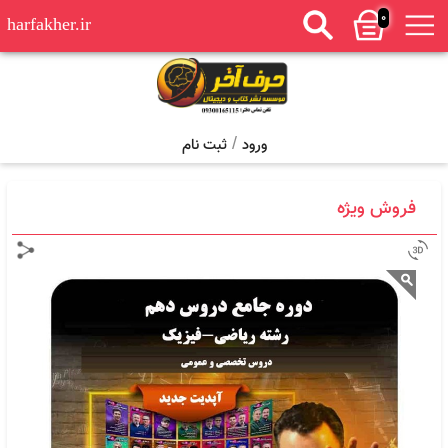
0
harfakher.ir
/
ورود
ثبت نام
فروش ویژه