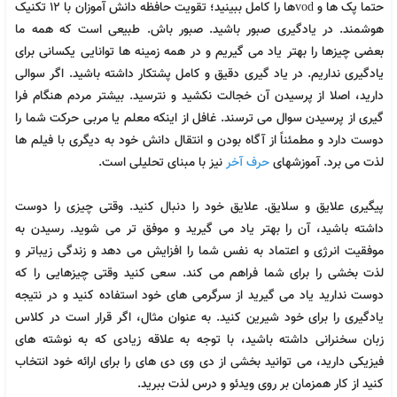
شیمی حرف آخر پنج ستاره تستی کنکوری | آپدیت 1405
حتما پک ها و
ها را کامل ببینید؛ تقویت حافظه دانش آموزان با 12 تکنیک
vod
هوشمند. در یادگیری صبور باشید. صبور باش. طبیعی است که همه ما
2,464,000
تومان
جدید
بعضی چیزها را بهتر یاد می گیریم و در همه زمینه ها توانایی یکسانی برای
یادگیری نداریم. در یاد گیری دقیق و کامل پشتکار داشته باشید. اگر سوالی
دارید، اصلا از پرسیدن آن خجالت نکشید و نترسید. بیشتر مردم هنگام فرا
گیری از پرسیدن سوال می ترسند. غافل از اینکه معلم یا مربی حرکت شما را
دوست دارد و مطمئناً از آگاه بودن و انتقال دانش خود به دیگری با فیلم ها
لذت می برد. آموزشهای
حرف آخر
نیز با مبنای تحلیلی است.
پیگیری علایق و سلایق. علایق خود را دنبال کنید. وقتی چیزی را دوست
داشته باشید، آن را بهتر یاد می گیرید و موفق تر می شوید. رسیدن به
موفقیت انرژی و اعتماد به نفس شما را افزایش می دهد و زندگی زیباتر و
لذت بخشی را برای شما فراهم می کند. سعی کنید وقتی چیزهایی را که
دوست ندارید یاد می گیرید از سرگرمی های خود استفاده کنید و در نتیجه
یادگیری را برای خود شیرین کنید. به عنوان مثال، اگر قرار است در کلاس
زبان سخنرانی داشته باشید، با توجه به علاقه زیادی که به نوشته های
کنکوری دهم تجربی حرف آخر | پکیج جامع آپدیت 1405
فیزیکی دارید، می توانید بخشی از دی وی دی های را برای ارائه خود انتخاب
کنید از کار همزمان بر روی ویدئو و درس لذت ببرید.
3,894,000
تومان
جدید