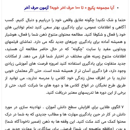
آیا مجموعه پکیج 0 تا 100 حرف اخر خوبه؟
آزمون حرف آخر
حتما و شک نکنید! چگونه علایق واقعی خود را دریابیم و دنبال کنیم. کسب
آگاهی و اطلاعات عمومی. برای یادگیری بهتر سعی کنید تمام توانایی های
خود را فعال و شکوفا کنید. مطالعه محتوای متنوع ذهن شما را فعال، هوشیار
و همیشه آماده برای یادگیری چیزهای جدید نگه می دارد. تماشای فیلمهای
ویدئویی مفید یا سایت "چگونه" که در حال حاضر مطالعه آن هستید،
اطلاعات متنوع زمینه های مختلف در اختیار شما قرار می دهد. از امکانات
جدید متفاوت برای یادگیری استفاده کنید امروزه فرصت های آموزشی زیادی
وجود دارد، فرا دگیری آسان تر از همیشه شده است. حتی اگر معلمان خوبی
ندارید یا در اطراف محل زندگی خود کلاس یا مدرسه ندارید، می توانید از
کنکوری یازدهم تجربی حرف آخر | پکیج جامع آپدیت
طریق طرح نخبگان در انواع کلاس ها و دوره های ما شرکت کنید، حتی از
برخی از این دوره ها تدریسهای معتبر دریافت کنید.
4,968,000
تومان
1405 جدید
۷ الگوی طلایی برای افزایش سطح دانش آموزان . نهادینه سازی در مورد
دانش در کار در حین یادگیری مهارت ها و مطالب جدیدی که به شما در درک
محتوا کمک می کند مکث کنید. این وقفه ها به ذهن (ضمیر ناخودآگاه شما)
و بدن (حافظه ماهیچه ای شما) فرصتی برای سازگاری با مهارت جدید می