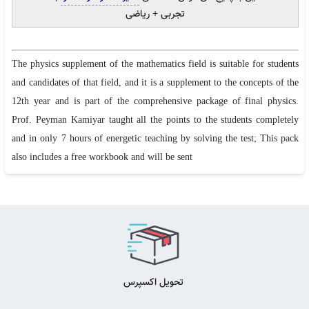
تجربی + ریاضی
فیزیک جامع حرف آخر رشته ریاضی | آخرین آپدیت 1405
3,880,000
تومان
The physics supplement of the mathematics field is suitable for students
جدید
and candidates of that field, and it is a supplement to the concepts of the
12th year and is part of the comprehensive package of final physics.
Prof. Peyman Kamiyar taught all the points to the students completely
and in only 7 hours of energetic teaching by solving the test; This pack
also includes a free workbook and will be sent
تحویل اکسپرس