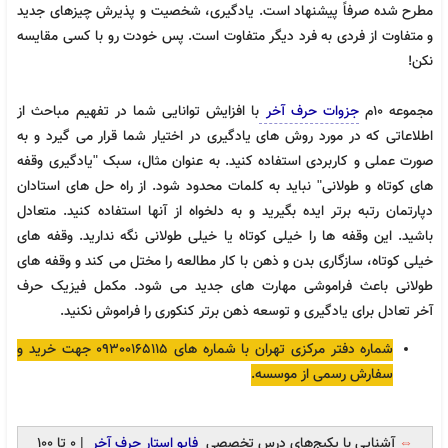
مطرح شده صرفاً پیشنهاد است. یادگیری، شخصیت و پذیرش چیزهای جدید
و متفاوت از فردی به فرد دیگر متفاوت است. پس خودت رو با کسی مقایسه
نکن!
مجموعه 10م
جزوات حرف آخر
با افزایش توانایی شما در تفهیم مباحث از
اطلاعاتی که در مورد روش های یادگیری در اختیار شما قرار می گیرد و به
فیزیک جامع تجربی حرف آخر | آخرین آپدیت 1405
صورت عملی و کاربردی استفاده کنید. به عنوان مثال، سبک "یادگیری وقفه
3,880,000
تومان
تجربی
های کوتاه و طولانی" نباید به کلمات محدود شود. از راه حل های استادان
دپارتمان رتبه برتر ایده بگیرید و به دلخواه از آنها استفاده کنید. متعادل
باشید. این وقفه ها را خیلی کوتاه یا خیلی طولانی نگه ندارید. وقفه های
خیلی کوتاه، سازگاری بدن و ذهن با کار مطالعه را مختل می کند و وقفه های
طولانی باعث فراموشی مهارت های جدید می شود. مکمل فیزیک حرف
آخر
تعادل برای یادگیری و توسعه ذهن برتر کنکوری را فراموش نکنید.
شماره دفتر مرکزی تهران با شماره های 09300165115 جهت خرید و
سفارش رسمی از موسسه.
⇔
آشنایی با پکیج‌های درس تخصصی
فایو استار حرف آخر
| 0 تا 100