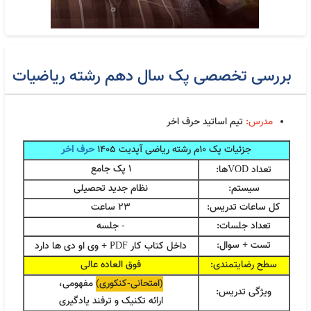
بررسی تخصصی پک سال دهم رشته ریاضیات
مدرس:
تیم اساتید حرف اخر
فیزیک دوازدهم حرف آخر استاد کامیار و منتظری | آخرین
877,000
تومان
جزئیات پک 10م رشته ریاضی آپدیت 1405
حرف اخر
آپدیت 1405 جدید
1 پک جامع
تعداد
ها:
VOD
سیستم:
نظام جدید تحصیلی
کل ساعات تدریس:
23 ساعت
تعداد جلسات:
- جلسه
تست + سوال:
داخل کتاب کار
+ وی او دی ها دارد
PDF
سطح رضایتمندی:
فوق العاده عالی
(امتحانی-کنکوری)
مفهومی،
ویژگی تدریس:
ارائه تکنیک و ترفند یادگیری