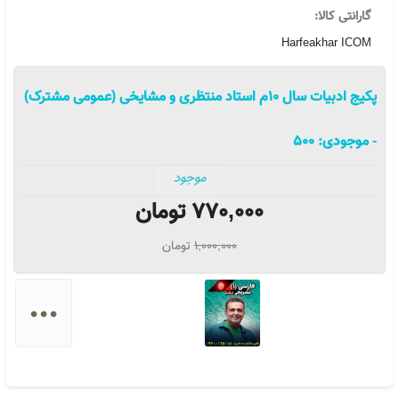
گارانتی کالا:
Harfeakhar ICOM
پکیج ادبیات سال 10م استاد منتظری و مشایخی (عمومی مشترک)
- موجودی:
500
موجود
770,000
تومان
1,000,000
تومان
...