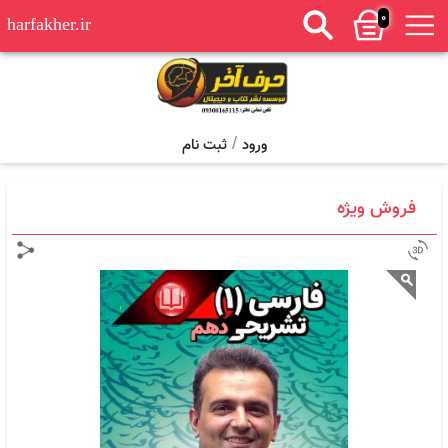
0
harfakher.ir
/
ورود
ثبت نام
فروش ویژه