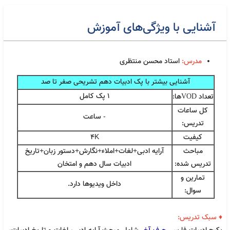
آشنایی با ویژگی‌های آموزش
مدرس:
استاد محسن منتظری
ادبیات یازدهم حرف آخر | آپدیت 1405 جدید استاد
831,000
تومان
آشنایی بیشتر با پک ادبیات دهم تشریحی صفر تا صد
منتظری
1 پک کامل
تعداد
ها:
VOD
کل ساعات
- ساعت
تدریس:
کیفیت
4K
مباحث
آرایه ادبی+لغات+املاء+نگارش+دستور زبان+تاریخ
تدریس شده:
ادبیات سال دهم و امتخان
تمارین و
داخل ویدیوها دارد.
سوال:
♦ سبک تدریس: