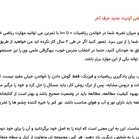
اضی
آپدیت جدید حرف آخر
سریع خواندن ریاضیات باعث نا امیدی می شود. بسته به مبحث و میزان تجربه 
تلاش بیش از حد سریع می تواند شما را عقب نگه دارد و انگیزه شما را از بین بب
لق به خودتان کنید، حتما در انتخاب مدرس خوب، بیوگرافی علمی وی را نیز جستجو کن
ند یکی از این موارد برتر باشد.
 برای یادگیری ریاضیات و فیزیک، فقط گوش دادن یا خواندن خیلی مفید نیست. از 
ضیات و دروس مشابه، پس از درک روش کار، باید مسائل را حل کرد و خود را درگیر
هبود کیفیت مطالعه، مطالعه باید در وضعیت صحیح باشد و بهتر است از کتابخانه
اید دارای نور و آب و هوای مناسب باشد. نور کم یا خیره کننده چشم ها را تحری
است. این به این معنی است که ایده را به اصل خود برگردانید و آن را برای خود دو
ن را به شخص دیگری یاد دهید. هر کس مجموعه ای متفاوت از ابزار و سطح متفاوتی