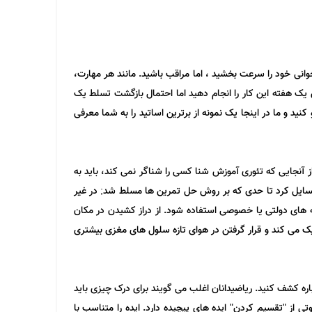
شما در خواندن ریاضیات 0 تا 100 با تمرین می توانید مهارت ریاضی خوانی خود را سرعت بخشید ، اما مراقب باشید. مانند هر مهارت،
رد. تصور کنید اگر در طی 2 سال کار نکرده اید می خواهید از طریق یک هفته این کار را انجام دهید اما احتمال بازگشت تسلط یک
ید و ما در اینجا یک نمونه از برترین اساتید را به شما معرفی
آنجایی که تئوری آموزش شنا کسی را شناگر نمی کند، باید به
 مسایل کرد تا حدی که بر روش حل تمرین ها مسلط شد; در غیر
 های دولتی یا خصوصی استفاده شود. از دراز کشیدن در مکان
ک می کند و قرار گرفتن در هوای تازه سلول های مغزی بیشتری
باره کشف کنید. ریاضیدانان اغلب می گویند برای درک چیزی باید
 از "تقسیم کردن" ایده های پیچیده دارد. ایده را متناسب با