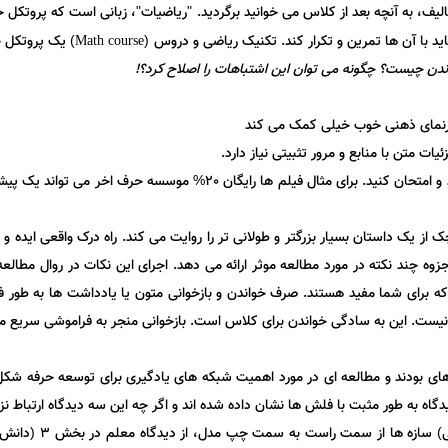
کالیف، به آنچه بعد از کلاس می خوانید برگردید. "ریاضیات"، زبانی است که پروتکل
ید با آن ها تمرین و تکرار کند. تکنیک ریاضی و دروس (
) یک پروتکل خ
Math course
اندن چیست؟ چگونه می توان این اشتباهات را اصلاح کرد؟!
دورنمای ذهنی خوب خیلی کمک می کند
ت متن با منابع و مرور تثبیتی نیاز دارد.
- خواننده منفعل نباشید و نمونه هایی را برای الگوها کاوش کنید و امتحان کن
از یک داستان بسیار بزرگتر و طولانی تر را روایت می کند. راه درک واقعی ایده
 جزوه چند نکته در مورد مطالعه موثر ارائه می دهد. اجرای این نکات در روال مطا
 کنید که برای شما مفید هستند. صرف خواندن و بازخوانی متون یا یادداشت ها به ط
 نیست. این به سادگی خواندن برای کلاس است. بازخوانی منجر به فراموشی سریع م
ه به طور مثبت با فلش ها نشان داده شده اند و اگر چه این سه دیدگاه ارتباط نزدیکی 
جداگانه توصیف می کن