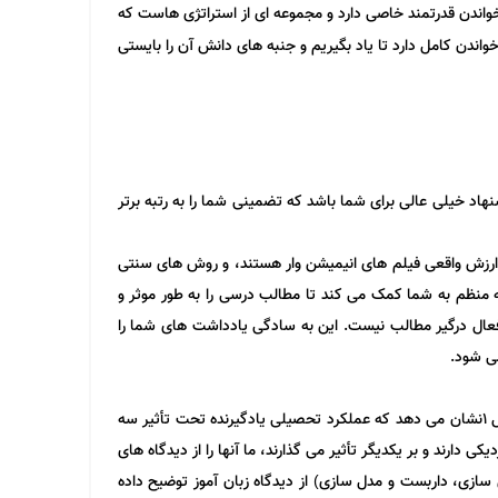
 خواندن قدرتمند خاصی دارد و مجموعه ای از استراتژی هاست که
واندن کامل دارد تا یاد بگیریم و جنبه های دانش آن را بایستی
ید. برای مثال فیلم ها رایگان 20% موسسه حرف اخر می تواند یک پیشنهاد خیلی عالی برای شما باشد که تضمینی شما را به رتبه برتر
 و ارزش واقعی فیلم های انیمیشن وار هستند، و روش های سنتی
لعه منظم به شما کمک می کند تا مطالب درسی را به طور موثر و
ور فعال درگیر مطالب نیست. این به سادگی یادداشت های شما را
ی شود.
توسط و انگیزه یادگیری در محیط‌های یادگیری با افزایش فرصت‌های بودند و مطالعه ای در مورد اهمیت شبکه های یادگیری برای توسعه حرفه شکل 1نشان می دهد که عملکرد تحصیلی یادگیرنده تحت تأثیر سه
دارند و بر یکدیگر تأثیر می گذارند، ما آنها را از دیدگاه های
یم. (فراشناخت، انگیزه و عملکرد تحصیلی) سازه ها از سمت راست به سمت چپ مدل، از دیدگاه معلم در بخش 3 (دانش سازی، داربست و مدل سازی) از دیدگاه زبان آموز توضیح داده