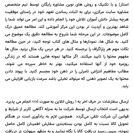
استار) و با تکنیک و روش های نوین مشاوره رایگان توسط تیم متخصص
مشاوره سایت مرکزی، برای به اثبات رساندن تعهد خود در راستای موفقیت
هرچه بیشتر دانش آموزان تلاش خود را انجام داده و این امر می تواند شما را
شاهد بهترین و آپدیت تر بودن این مرکز آموزشی کند. مطالعه عمیق درک
کامل موضوعات. در این مرحله شما شروع به مطالعه دقیق یک موضوع می
کنید. به شکل ها، نمودارها و مثال های کتاب توجه کنید، در حین مطالعه
نکات مهم هر پاراگراف را برجسته کنید. در هر درس یک مثال بزنید. مثال ها
مفهوم محتوا را تایید میکنند. اگر مثالها نمونه هایی هستند که در زندگی
روزمره خود از آنها استفاده میکنید، بهتر به خاطر سپرده می شوند.
مطالب مفاهیم انتزاعی نامرئی را در ذهن خود مجسم کنید. با پیوند دادن
محتوا به یک تصویر ذهنی که میتواند تخیلی باشد سرعت بازیابی افزایش می
یابد.
ارسال سفارشات در حرف اخر به 1 روش انلاین به صورت
انجام می پذیرد.
vod
بدیهی است انتخاب ارسال توسط شرکت ما به منزله آگاهی کاربر از شرایط و
قوانین آن شرکت تلقی می‌گردد همچنین لازم به یادآوری است در هنگام
تحویل کالا نسبت به کامل بودن بسته‌بندی سفارش اطمینان کامل حاصل
نموده، سپس رسید دریافت کالا را نگاه نمایید و به منظور سهولت در دریافت