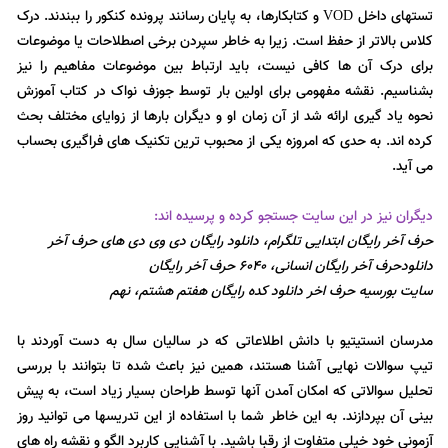
تستهای داخل
و کتابکارها، به پایان رسانند پرونده کنکور را ببندند. درک
VOD
کلاس بالاتر از حفظ است. زیرا به خاطر سپردن برخی اصطلاحات یا موضوعات
برای درک آن ها کافی نیست، باید ارتباط بین موضوعات مفاهیم را نیز
بشناسیم. نقشه مفهومی برای اولین بار توسط جوزف نواک در کتاب آموزش
نحوه یاد گیری ارائه شد از آن زمان او و دیگران بارها از زوایای مختلف بحث
کرده اند. به حدی که امروزه یکی از محبوب ترین تکنیک های فراگیری بحساب
می آید.
دیگران نیز در این سایت جستجو کرده و پرسیده اند:
حرف آخر رایگان ابتدایی تلگرام، دانلود رایگان دی وی دی های حرف آخر
دانلودحرف آخر رایگان انسانی، 6040 حرف آخر رایگان
سایت بورسیه حرف اخر دانلود کده رایگان هفتم هشتم، نهم
مدرسان انستیتیو با دانش اطلاعاتی که در سالیان سال به دست آوردند با
تیپ سوالات نهایی آشنا هستند، همین نیز باعث شده تا بتوانند با بررسی
تحلیل سوالاتی که امکان آمدن آنها توسط طراحان بسیار زیاد است، به پیش
بینی آن بپردازند. به این خاطر شما با استفاده از این تدریسها می توانید روز
آزمونی خود خیلی متفاوت از رقبا باشید. با آشنایی کاربرد الگو و نقشه راه های