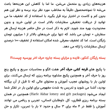
هزینه‌های زیادی رو متحمل می‌شن. ما اما با کاهش این هزینه‌ها باعث
می‌شه تا نمونه‌محصول دقیقاً به مخاطب مورد نظر برند برسه و نظر اون هم
بدون کم و کاست در اختیار برند قرار بگیره. با استفاده از کد تخفیف ما می
توانید از دریافت تخفیفی سفارشات بالاتر است در اولین خرید و بدون
محدودیت بهره مند شوید. لازم به ذکر است در حال حاضر هزینه ارسال هر
سفارش 0 تومان می باشد که تنها برای خریدهای بالاتر از 1 میلیون تومان
رایگان است. اما کد تخفیف معرفی شده امکان استفاده از تخفیف 100 درصدی
ارسال سفارشات را ارائه می دهد.
بسته رایگان کنکور، فایده و مزایای بسته جایزه حرف اخر بورسیه چیست؟!
با پکیج های
قرعه کشی حرف آخر
هفت الگو و محاسبات سریع و پکیج پنج
روز با حرف آخر و همچنین پکیج مشاوره برنامه ریزی که ارسال می‌کنند، برای
اولین بار با روشهای عجیب آموزش و محتوای عالی که تا قبل از آن بیگانه
بودید، آشنا می شوید و تدریس به شدت مفهومی برای اولین بار در تفکر شما
ایجاد می‌شود
همچنین در همان
(Harfe Akhar lottery and gift packages)
بسته برنامه ریزی قطاری، کل داوطلبان انسانی، تجربی و ریاضی می توانند
آموزش را فقط در ۴ ماه برای 3 سال و حدود 7 بار با تمرین، تکرار و حل