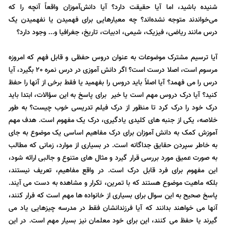
شنیده باشید، اما آیا حقیقت دارد؟ آیا دانش‌آموزان واقعاً آنچه را که
می‌خواندند متوجه نشده‌اند؟ چه معیارهایی برای فهمیدن یا نفهمیدن یک
درس مانند ریاضی، فیزیک، شیمی، ادبیات، تاریخ، جغرافیا و... وجود دارد؟
آیا ترسیم مشترک موضوعات به عنوان دروس حفظی و قابل فهم که امروزه
مرسوم است، اصلا درست است؟ اگر دانش آموزی در درس نمره 20 بگیرد، آیا
درس را می فهمد؟ آیا اصلاً باید دروس را بفهمید یا فقط برخی از آنها را حفظ
کنید؟ آیا درک دروس مهم است یا خیر برای پاسخ به این سؤالات، ابتدا باید
درک خود را درک کرد تا منظور از درک فیلم تدریسی خوب چیست؟ به طور
خلاصه، یکی از جنبه های کلیدی یادگیری، درک یک مفهوم است. هدف مهم
آموزش کمک به دانش آموزان برای درک مفاهیم اساسی یک موضوع به جای
به خاطر سپردن حقایق جداگانه است. در بسیاری از موارد، زمانی که مطالب
به صورت عمیق مورد بررسی قرار گیرد و مثال های متنوع و جالبی ارائه شود،
این مفهوم برای فرد قابل درک است. در واقع مفاهیم، تعریف نیستند،
بلکه ماهیت موضوع هستند که با تمرین، تکرار و مشاهده به دست می آیند.
پاسخ صحیح به این سوال برای بسیاری از خانواده ها مهم است که فرار کنند،
آنها می خواهند بدانند که آیا فرزندانشان فقط در مدرسه چیزهایی یاد می
گیرند یا حفظ می کنند، این برای خود معلمان نیز بسیار مهم است. در این