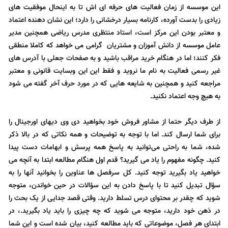
این موسسه از زمان فعالیت های حرفه ای اش تا به اینحال موفقیت های
زیادی را بدست آورده، کارنامه بسیار درخشانی را دارد؛ این نشان دهنده اعتماد
و معتبر بودن این مرکز است، استاد منتظری مدرس ریاضی همچنین مدیر
عامل موسسه از دانش آموزان و مشتریان گرامی می خواهد که کاملا منطقی
فکر کنند؛ اما در هنگام خرید مراقب باشید و به صفحات جعلی با آدرس های
غیر رسمی فعالیت به نام ما نروید و فقط این این وبسایت قانونی و معتبر
مراجعه کنید و همچنین به شایعه هایی که در مورد حرف آخر گفته می شود
به هیچ وجه اعتماد نکنید.
از طرف دیگر حتما از مشاور فروش خود بخواهید دی وی دیهای اورجینال را
برای شما ارسال کند. اما با توجه به توضیحات و همه نکاتی که در بالا ذکر
شده، شما به راحتی می‌توانید به پاسخ همه پرسش و ابهامات دست پیدا
کنید. چگونه مفهوم را یاد می گیرید؟ قدم اول هنگام مطالعه ابتدا به آنچه می
خواهید یاد بگیرید توجه کنید. کل سرفصل ها عناوین را بخوانید آنها را به
سؤال تبدیل کنید تا با پاسخ دادن به این سؤالات در حین خواندن، متوجه
شوید که چقدر بر محتوای درس تسلط دارید. وقتی قصد جدایی از یک بحث را
در ذهن خود دارید، متوجه می شوید که چه چیزی را باید یاد بگیرید.، در
ابتدای هر فصل، موضوعاتی که باید مطالعه کنید، بیان شده است و این شما