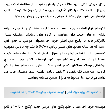
(مثل خوردن غذای مورد علاقه خود) پاداش دهید تا از مطالعه لذت ببرید.
پس از مطالعه کتاب را کنار نگذارید. چون بعد از یک روز ۷۰ درصد مطالب
فراموش می شود. برای حفظ فراموشی و صرفه جویی در زمان و محتوا
الگوهای فوق العاده برای هر مبحث عدم نیاز به حفظ کردن فرمول ها ارائه
نقشه راه های جدید برای مفاهیم در گروه های آزمایشی مختلف بسیار
تاثیرگذار بوده در پکیج های اصلی حرف آخر محتوای آموزشی در حدی قوی
است که هر ساله تطابق های تستی زیادی (70%) با دفترچه دروس عمومی/
تخصصی دارد، اینجا می‌توان به این سوال پاسخ داد که آیا
خوب
harfe akhar
است! این نها به دلیل محتوای خوب نبود توانسته دانش آموز را به نتایج
درخشانی برساند همانطور که در اخبار اطلاعیه های رسانه های معتبر اعلام
گردید، رتبه های تک رقمی و 2 رقمی زیادی داشته. شما دوستان عزیز می
توانید می‌توانید آمار مربوط به ما را از همین سامانه بخوانید.
♦
تخفیفات ویژه حرف آخر
|
درصد تخفیف و قیمت 1404 با کد تخفیف
موسسه حرف اخر مهر با خلق پکیج های درسی جدید (پکیج 0 تا 100 و فایو