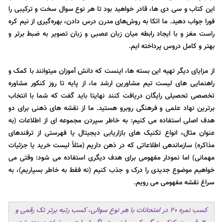
این کتاب و سی دی ها، قادر خواهید بود تا هر نوع سوال سخت و ترکیبی را
فورا جواب دهید. ما اتکا به روش‌های مدرن درس دادن، بهره‌گیری از نیم‌ کره
راست مغز و با ایجاد رابطه میان زبان عصبی و زبان تصویر به ضبط برتر و
بهتر و کامل دروس پرداخته ایم.
از مزایای دیگر تهیه این بسته ها، اینست که دانش آموزان میتوانند با کمک و
راهنمایی های لیست تیم مشاورین ارشد ما، از پایه تا روز کنکور مشاوره
تخصصی تحصیلی رایگان دریافت کنند نهایتا باید گفت که شما با انتخاب
برترین نهاد علمی و فرهنگی روبرو هستید. ما از نقشه های ذهنی برای دو
هدف اصلی استفاده می کنیم: به خاطر سپردن مجموعه ای از اطلاعات (به
عنوان مثال، انواع تکنیک های بازاریابی دیجیتال یا فهرستی از ترفندهای
مذاکره) سازماندهی اطلاعاتی که در ذهن داریم (مثلاً لیست خرید یا جزئیات
مهمانی) اما نمودار مفهومی برای هدف دیگری استفاده می شود: وقتی می
خواهیم موضوع جدیدی را درک و جذب کنیم (نه فقط به خاطر بسپاریم)، به
سراغ نقشه مفهومی می رویم.
کسب نمره 20 در امتحانات با هر نوع سوالی، کسب رتبه برتر تک رقمی و