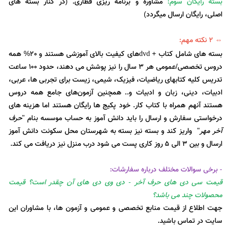
بسته رایگان سوم:
مشاوره و برنامه ریزی قطاری. (در کنار بسته های
اصلی، رایگان ارسال میگردد)
⇔ 2 نکته مهم:
بسته های شامل کتاب +
های کیفیت بالای آموزشی هستند و 20% همه
dvd
دروس تخصصی/عمومی هر 3 سال را نیز پوشش می دهند، حدود 100 ساعت
تدریس کلیه کتابهای ریاضیات، فیزیک، شیمی، زیست برای تجربی ها، عربی،
ادبیات، دینی، زبان و ادبیات و.. همچنین آزمون‌های جامع همه دروس
هستند آنهم همراه با کتاب کار. خود پکیج ها رایگان هستند اما هزینه های
درخواستی سفارش و ارسال را باید دانش آموز به حساب موسسه بنام "
حرف
آخر مهر
" واریز کند و بسته نیز بسته به شهرستان محل سکونت دانش آموز
ارسال و بین 3 الی 5 روز کاری پست می شود درب منزل نیز دریافت می کند.
- برخی سوالات مختلف درباره سفارشات:
قیمت سی دی های حرف آخر - دی وی دی های آن چقدر است؟ قیمت
محصولات چند می باشد؟
جهت اطلاع از قیمت منابع تخصصی و عمومی و آزمون ها، با مشاوران این
سایت در تماس باشید.